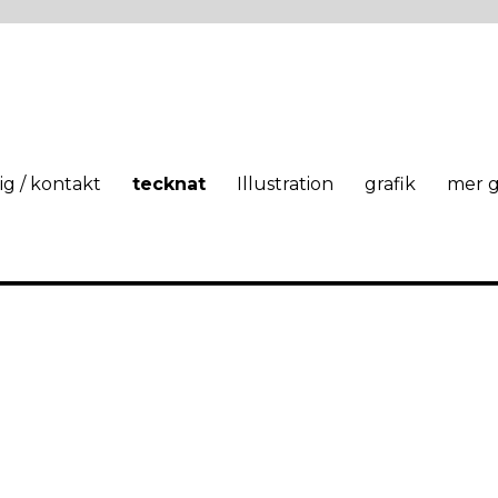
g / kontakt
tecknat
Illustration
grafik
mer g