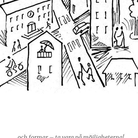
…och formar – ta vara på möjligheterna!