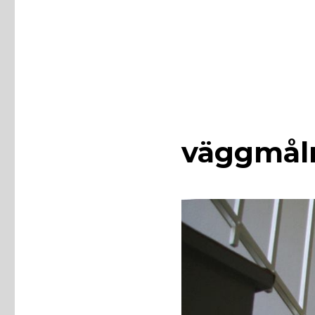
väggmål