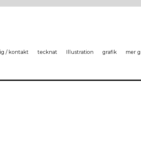
g / kontakt
tecknat
Illustration
grafik
mer g